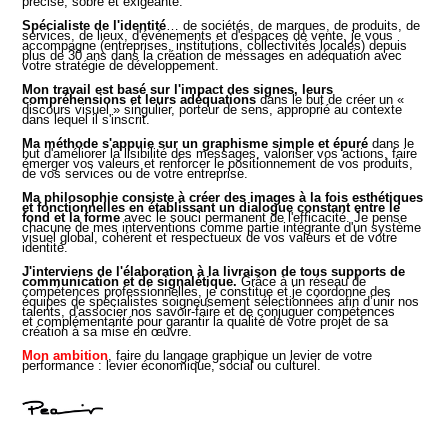
précise, sobre et exigeante.
Spécialiste de l'identité
… de sociétés, de marques, de produits, de
services, de lieux, d'événements et d'espaces de vente, je vous
accompagne (
entreprises, institutions, collectivités locales)
depuis
plus de 30 ans
dans la création de messages en adéquation avec
votre stratégie
de développement.
Mon travail est basé sur l'impact des signes, leurs
compréhensions et leurs adéquations
dans le but de créer un «
discours visuel » singulier, porteur de sens, approprié au contexte
dans lequel il s'inscrit.
Ma méthode s'appuie sur un graphisme simple et épuré
dans le
but d'améliorer la lisibilité des messages, valoriser vos actions, faire
émerger vos valeurs et renforcer le positionnement de vos produits,
de vos services ou de votre
entreprise.
Ma philosophie consiste à créer des images à la fois esthétiques
et fonctionnelles en établissant un dialogue constant entre le
fond et la forme
avec le souci permanent de l'efficacité. Je pense
chacune de mes interventions comme partie intégrante d'un système
visuel global, cohérent et respectueux de vos valeurs et de votre
identité.
J'interviens de l'élaboration à la livraison de tous supports de
communication et de signalétique.
Grâce à un réseau de
compétences professionnelles, je constitue et je coordonne des
équipes de spécialistes soigneusement sélectionnées afin
d’unir nos
talents, d'associer nos savoir-faire et de conjuguer compétences
et complémentarité pour garantir la qualité
de votre projet de sa
création à sa mise en œuvre.
Mon ambition
, faire du langage graphique un levier de votre
performance : levier économique, social ou culturel.