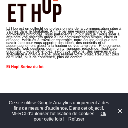
Et Hop est un collectif de professionnels de la communication situé à
Vannes dans le Morbihan. Animé par une vision commune et des
convictions profondes, nous partageons un but unique : vous aider à
atteindre vos objectifs grâce à une communication simple, claire et
efficace. Habitués à travailler ensemble, notre équipe conjugue ses
savoir-faire pour vous apporter des idées, des conseils et un
accompagnement global à la hauteur de vos ambitions. Photographe,
vidéaste, web designer, community manager, rédactrice, illustrateur,
graphiste… vous bénéficiez, selon vos besoins, des services d'un
spécialiste à chaque étape, pour réaliser votre projet. Résultat : plus
de fluidité, plus de cohérence, plus de confort.
Et Hop! Sortez du lot
Ce site utilise Google Analytics uniquement à des
fins de mesure d'audience. Dans cet objectif,
MERCI d'autoriser l'utilisation de cookies :
Ok
© 2026 Benoit Peaumier - Golfe du Morbihan / Bretagne - Tous droits
pour cette fois !
Refuser
réservés -
Mentions légales
-
Ressources
-
Contact