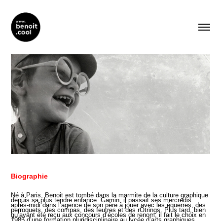
Biographie
Né à Paris, Benoit est tombé dans la marmite de la culture graphique
depuis sa plus tendre enfance.
Gamin, il passait ses mercredis
après-midi dans l’agence de son père à jouer avec les équerres, des
perroquets, des compas, des feutres et des rOtrings. Plus tard, b
ien
qu’ayant été reçu aux concours d’écoles de renom, il fait le choix en
1985 d’une formation pluridisciplinaire au lycée d’arts graphiques