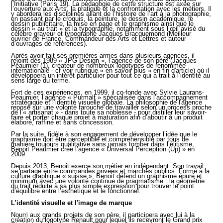
l’Initiative (Paris 19). La pédagogie de cette structure est axée sur
l’ouverture aux Arts, la pratique et la confrontation avec les métiers. Il
y abordera les disciplines allant de l’histoire de l’art à la photographie,
en passant par le croquis, la peinture, le dessin académique, le
dessin publicitaire, la mise en page et le graphisme ainsi que le
dessin « au trait » et la typographie, notamment sous l’œil avisé du
célèbre graveur et typographe Jacques Bracquemond (Meilleur
ouvrier de France, Commandeur des Arts et Lettres et auteur
d’ouvrages de références).
Après avoir fait ses premières armes dans plusieurs agences, il
rejoint dès 1989 « JPG Design », l’agence de son père (Jacques
Peaumier (1), créateur de nombreux logotypes de renommée
internationale - cf voir rubrique « en savoir plus » en fin d'article) où il
développera un intérêt particulier pour tout ce qui a trait à l’identité au
sens large du terme.
Fort de ces expériences, en 1999, il co-fonde avec Sylvie Laurans-
Peaumier, l’agence « Purmalt » spécialisée dans l’accompagnement
stratégique et l’identité visuelle globale. La philosophie de l'agence
repose sur une volonté farouche de travailler selon un process proche
de l’« artisanat » - dans toute sa noblesse - pour distiller leur savoir-
faire et porter chaque projet à maturation afin d’aboutir à un produit
élaboré, raffiné et sans concession.
Par la suite, fidèle à son engagement de développer l’idée que le
graphisme doit être perceptible et compréhensible par tous de
manière toujours qualitative sans jamais tomber dans l’élitisme,
Benoit Peaumier crée l’agence « Universal Perception (Up) » en
2009.
Depuis 2013, Benoit exerce son métier en indépendant. Son travail
se partage entre commandes privées et marchés publics. Formé à la
culture graphique « suisse », Benoit défend un graphisme épuré et
minimum avec une volonté continue de pragmatisme : la géométrie
du trait réduite à sa plus simple expression pour trouver le point
d’équilibre entre l’esthétique et le fonctionnel.
L’identité visuelle et l'image de marque
Nourri aux grands projets de son père, il participera avec lui à la
création du logotype Renault pour lequel ils recevront le Grand prix