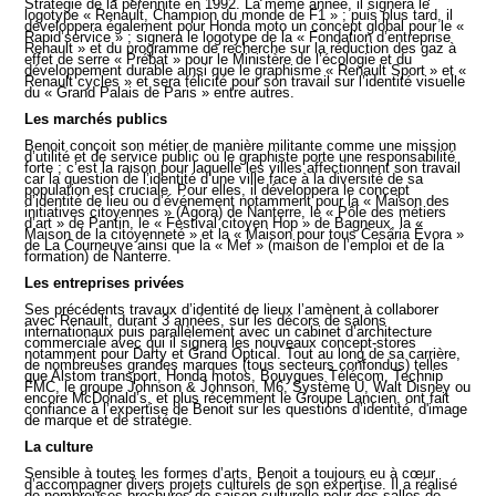
Stratégie de la pérennité en 1992. La même année, il signera le
logotype « Renault, Champion du monde de F1 » ; puis plus tard, il
développera également pour Honda moto un concept global pour le «
Rapid’service » ; signera le logotype de la « Fondation d’entreprise
Renault » et du programme de recherche sur la réduction des gaz à
effet de serre « Prébat » pour le Ministère de l’écologie et du
développement durable ainsi que le graphisme « Renault Sport » et «
Renault cycles » et sera félicité pour son travail sur l’identité visuelle
du « Grand Palais de Paris » entre autres.
Les marchés publics
Benoit conçoit son métier de manière militante comme une mission
d’utilité et de service public où le graphiste porte une responsabilité
forte ; c’est la raison pour laquelle les villes affectionnent son travail
car la question de l’identité d’une ville face à la diversité de sa
population est cruciale. Pour elles, il développera le concept
d’identité de lieu ou d’événement notamment pour la « Maison des
initiatives citoyennes » (Agora) de Nanterre, le « Pôle des métiers
d’art » de Pantin, le « Festival citoyen Hop » de Bagneux, la «
Maison de la citoyenneté » et la « Maison pour tous Cesária Évora »
de La Courneuve ainsi que la « Mef » (maison de l’emploi et de la
formation) de Nanterre.
Les entreprises privées
Ses précédents travaux d’identité de lieux l’amènent à collaborer
avec Renault, durant 3 années, sur les décors de salons
internationaux puis parallèlement avec un cabinet d’architecture
commerciale avec qui il signera les nouveaux concept-stores
notamment pour Darty et Grand Optical. Tout au long de sa carrière,
de nombreuses grandes marques (tous secteurs confondus) telles
que Alstom transport, Honda motos, Bouygues Télécom, Technip
FMC, le groupe Johnson & Johnson, M6, Système U, Walt Disney ou
encore McDonald’s, et plus récemment le Groupe Lancien, ont fait
confiance à l’expertise de Benoit sur les questions d’identité, d'image
de marque et de stratégie.
La culture
Sensible à toutes les formes d’arts, Benoit a toujours eu à cœur
d’accompagner divers projets culturels de son expertise. Il a réalisé
de nombreuses brochures de saison culturelle pour des salles de