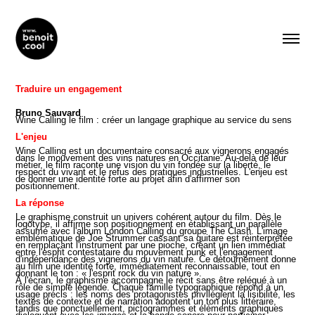
Traduire un engagement
Bruno Sauvard
Wine Calling le film : créer un langage graphique au service du sens
L'enjeu
Wine Calling est un documentaire consacré aux vignerons engagés
dans le mouvement des vins natures en Occitanie. Au-delà de leur
métier, le film raconte une vision du vin fondée sur la liberté, le
respect du vivant et le refus des pratiques industrielles. L'enjeu est
de donner une identité forte au projet afin d'affirmer son
positionnement.
La réponse
Le graphisme construit un univers cohérent autour du film. Dès le
logotype, il affirme son positionnement en établissant un parallèle
assumé avec l'album London Calling du groupe The Clash. L'image
emblématique de Joe Strummer cassant sa guitare est réinterprétée
en remplaçant l'instrument par une pioche, créant un lien immédiat
entre l'esprit contestataire du mouvement punk et l'engagement
d'indépendance des vignerons du vin nature. Ce détournement donne
au film une identité forte, immédiatement reconnaissable, tout en
donnant le ton : « l'esprit rock du vin nature ».
À l'écran, le graphisme accompagne le récit sans être relégué à un
rôle de simple légende. Chaque famille typographique répond à un
usage précis : les noms des protagonistes privilégient la lisibilité, les
textes de contexte et de narration adoptent un ton plus littéraire,
tandis que ponctuellement, pictogrammes et éléments graphiques