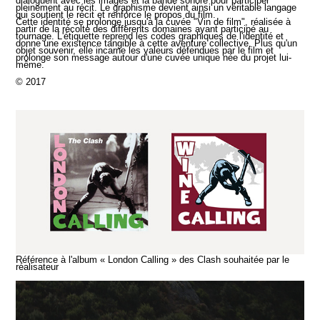
dialoguent avec les images et la bande sonore pour participer
pleinement au récit. Le graphisme devient ainsi un véritable langage
qui soutient le récit et renforce le propos du film.
Cette identité se prolonge jusqu'à la cuvée "Vin de film", réalisée à
partir de la récolte des différents domaines ayant participé au
tournage. L'étiquette reprend les codes graphiques de l'identité et
donne une existence tangible à cette aventure collective. Plus qu'un
objet souvenir, elle incarne les valeurs défendues par le film et
prolonge son message autour d'une cuvée unique née du projet lui-
même.
© 2017
Référence à l'album « London Calling » des Clash souhaitée par le
réalisateur