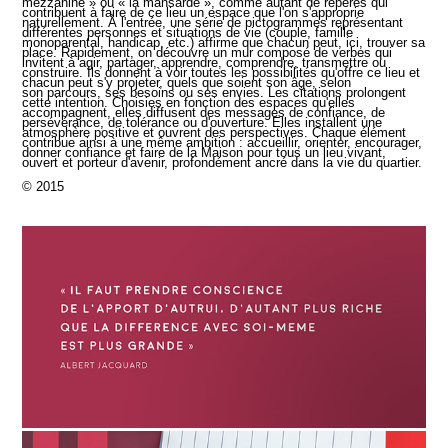
mezzanine » ou « la mansarde », comme autant de repères qui
contribuent à faire de ce lieu un espace que l'on s'approprie
naturellement. À l'entrée, une série de pictogrammes représentant
différentes personnes et situations de vie (couple, famille
monoparental, handicap, etc.) affirme que chacun peut, ici, trouver sa
place. Rapidement, on découvre un mur composé de verbes qui
invitent à agir, partager, apprendre, comprendre, transmettre ou
construire. Ils donnent à voir toutes les possibilités qu'offre ce lieu et
chacun peut s'y projeter, quels que soient son âge, selon
son parcours, ses besoins ou ses envies. Les citations prolongent
cette intention. Choisies en fonction des espaces qu'elles
accompagnent, elles diffusent des messages de confiance, de
persévérance, de tolérance ou d'ouverture. Elles installent une
atmosphère positive et ouvrent des perspectives. Chaque élément
contribue ainsi à une même ambition : accueillir, orienter, encourager,
donner confiance et faire de la Maison pour tous un lieu vivant,
ouvert et porteur d'avenir, profondément ancré dans la vie du quartier.
© 2015