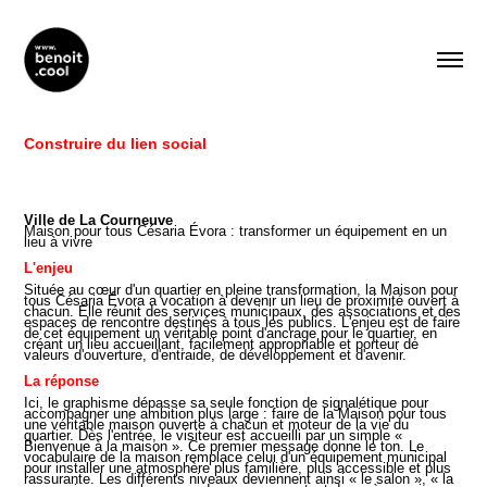
Construire du lien social
Ville de La Courneuve
Maison pour tous Césaria Évora : transformer un équipement en un
lieu à vivre
L'enjeu
Située au cœur d'un quartier en pleine transformation, la Maison pour
tous Césaria Évora a vocation à devenir un lieu de proximité ouvert à
chacun. Elle réunit des services municipaux, des associations et des
espaces de rencontre destinés à tous les publics. L'enjeu est de faire
de cet équipement un véritable point d'ancrage pour le quartier, en
créant un lieu accueillant, facilement appropriable et porteur de
valeurs d'ouverture, d'entraide, de développement et d'avenir.
La réponse
Ici, le graphisme dépasse sa seule fonction de signalétique pour
accompagner une ambition plus large : faire de la Maison pour tous
une véritable maison ouverte à chacun et moteur de la vie du
quartier. Dès l'entrée, le visiteur est accueilli par un simple «
Bienvenue à la maison ». Ce premier message donne le ton. Le
vocabulaire de la maison remplace celui d'un équipement municipal
pour installer une atmosphère plus familière, plus accessible et plus
rassurante. Les différents niveaux deviennent ainsi « le salon », « la