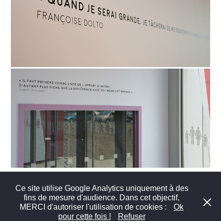
Ce site utilise Google Analytics uniquement à des
fins de mesure d'audience. Dans cet objectif,
MERCI d'autoriser l'utilisation de cookies :
Ok
© 2026 Benoit Peaumier - Golfe du Morbihan / Bretagne - Tous droits
pour cette fois !
Refuser
réservés -
Mentions légales
-
Ressources
-
Contact