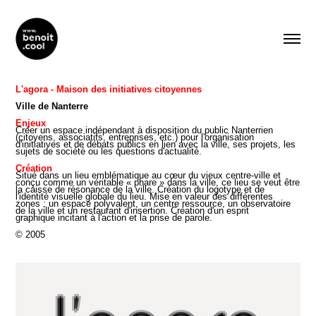
L'agora - Maison des initiatives citoyennes
Ville de Nanterre
Enjeux
Créer un espace indépendant à disposition du public Nanterrien
(citoyens, associatifs, entreprises, etc.) pour l'organisation
d'initiatives et de débats publics en lien avec la ville, ses projets, les
sujets de société ou les questions d'actualité.
Création
Situé dans un lieu emblématique au cœur du vieux centre-ville et
conçu comme un véritable « phare » dans la ville, ce lieu se veut être
la caisse de résonance de la ville. Création du logotype et de
l'identité visuelle globale du lieu. Mise en valeur des différentes
zones : un espace polyvalent, un centre ressource, un observatoire
de la ville et un restaurant d'insertion. Création d'un esprit
graphique incitant à l'action et la prise de parole.
© 2005